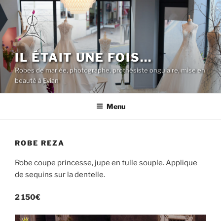
Aller
au
contenu
principal
IL ÉTAIT UNE FOIS…
Robes de mariée, photographe, prothésiste ongulaire, mise en
beauté à Evian
Menu
ROBE REZA
Robe coupe princesse, jupe en tulle souple. Applique
de sequins sur la dentelle.
2 150€