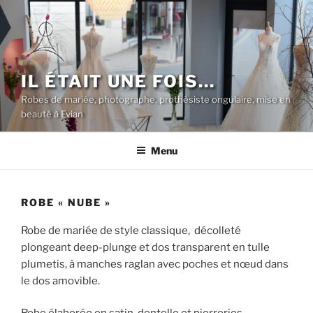
Aller
au
contenu
principal
IL ÉTAIT UNE FOIS…
Robes de mariée, photographe, prothésiste ongulaire, mise en
beauté à Evian
Menu
ROBE « NUBE »
Robe de mariée de style classique, décolleté
plongeant deep-plunge et dos transparent en tulle
plumetis, à manches raglan avec poches et nœud dans
le dos amovible.