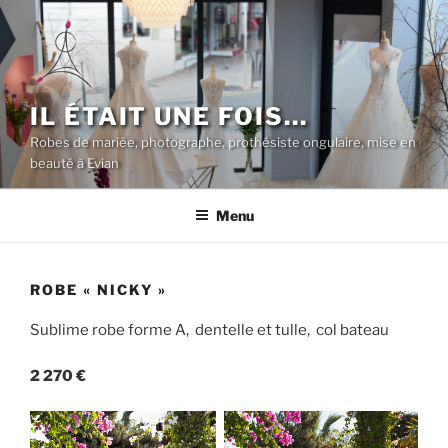
Aller
au
contenu
principal
IL ÉTAIT UNE FOIS…
Robes de mariée, photographe, prothésiste ongulaire, mise en
beauté à Evian
Menu
ROBE « NICKY »
Sublime robe forme A, dentelle et tulle, col bateau
2 270 €