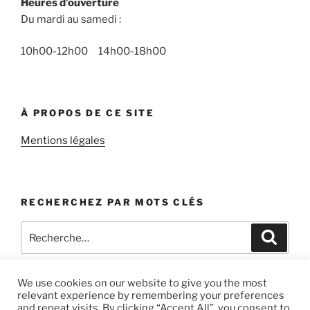
Heures d’ouverture
Du mardi au samedi :
10h00-12h00 14h00-18h00
À PROPOS DE CE SITE
Mentions légales
RECHERCHEZ PAR MOTS CLÉS
Recherche
Recher
pour
:
We use cookies on our website to give you the most
relevant experience by remembering your preferences
and repeat visits. By clicking “Accept All”, you consent to