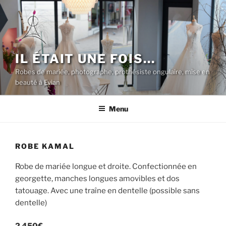
Aller
au
contenu
principal
IL ÉTAIT UNE FOIS…
Robes de mariée, photographe, prothésiste ongulaire, mise en
beauté à Evian
Menu
ROBE KAMAL
Robe de mariée longue et droite. Confectionnée en
georgette, manches longues amovibles et dos
tatouage. Avec une traîne en dentelle (possible sans
dentelle)