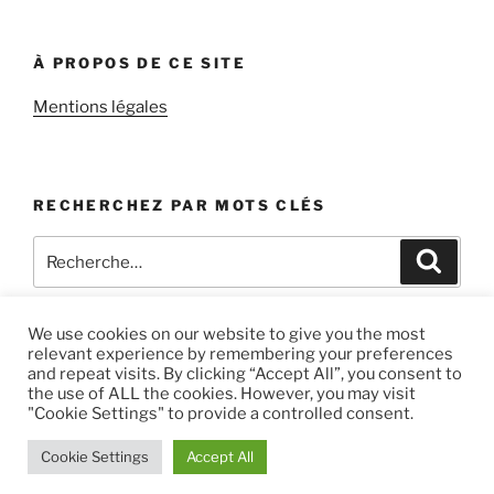
À PROPOS DE CE SITE
Mentions légales
RECHERCHEZ PAR MOTS CLÉS
Recherche
Recher
pour
:
We use cookies on our website to give you the most
relevant experience by remembering your preferences
and repeat visits. By clicking “Accept All”, you consent to
Facebook
Instagram
the use of ALL the cookies. However, you may visit
"Cookie Settings" to provide a controlled consent.
Fièrement propulsé par WordPress
Cookie Settings
Accept All