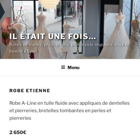
Aller
au
contenu
principal
IL ÉTAIT UNE FOIS…
Robes de mariée, photographe, prothésiste ongulaire, mise en
beauté à Evian
Menu
ROBE ETIENNE
Robe A-Line en tulle fluide avec appliques de dentelles
et pierreries, bretelles tombantes en perles et
pierreries
2 650€