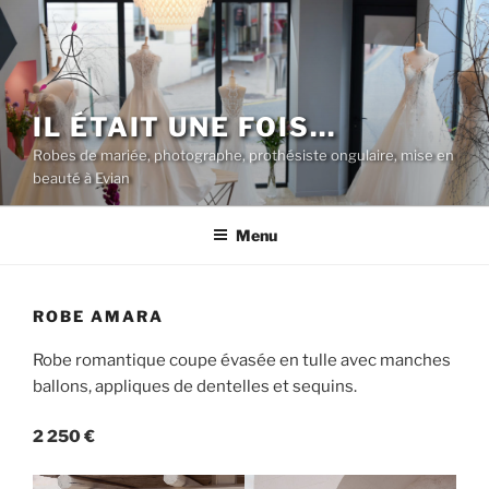
Aller
au
contenu
principal
IL ÉTAIT UNE FOIS…
Robes de mariée, photographe, prothésiste ongulaire, mise en
beauté à Evian
Menu
ROBE AMARA
Robe romantique coupe évasée en tulle avec manches
ballons, appliques de dentelles et sequins.
2 250 €